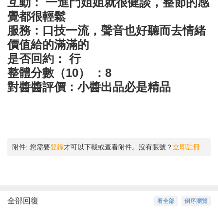
互動： 一進門姐姐就很健談，整節的感
覺都很輕鬆
服務：口技一流，聲音也好聽而去情緒
價值給的滿滿的
是否回約： 行
整體分數（10） ：8
對醬醬評價：小醬出品必是精品
附件:
您需要
登錄
才可以下載或查看附件。沒有賬號？
立即註冊
全部回復
看全部
倒序瀏覽