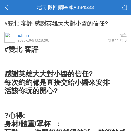
老司機回饋區賴yu94533
#雙北 客評 感謝英雄大大對小醬的信任?
admin
樓主
2025-10-9 00:36:06
877
0
#雙北 客評
感謝英雄大大對小醬的信任?
每次約約都是直接交給小醬來安排
活該你玩的開心?
?心得:
身材/體重/罩杯 ：