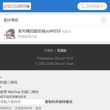
搜索關鍵字
客評專區
老司機回饋區賴yu94533
今日 3
暫無版塊介紹
手機版
|
電腦版
Powered by Discuz!
X3.5
© 2001-2026
Discuz! Team
.
×
扫描二维码
×
使用 WeChat 扫描二维码
或手动添加微信好友
复制ID并跳转微信
请跳转后，手动添加好友，谢谢